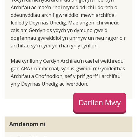
Archifau ac mae’n rhoi mynediad ichi i doreth o
ddeunyddiau archif gwreiddiol mewn archifdai
ledled y Deyrnas Unedig. Mae angen ichi wneud
cais am Gerdyn os ydych yn dymuno gweld
dogfennau gwreiddiol yn unrhyw un neu ragor o'r
archifau sy'n cymryd rhan yn y cynllun.
Mae cynllun y Cerdyn Archifau’n cael ei weithredu
gan ARA Commercial, sy’n is-gwmni i’r Gymdeithas
Archifau a Chofnodion, sef y prif gorff i archifau
yn y Deyrnas Unedig ac Iwerddon.
Darllen Mwy
Amdanom ni