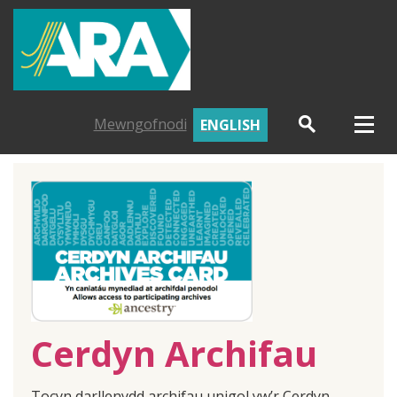
Mewngofnodi
ENGLISH
Cerdyn Archifau
Tocyn darllenydd archifau unigol yw’r Cerdyn